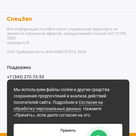
Вся информация на сайте носит справочный характер и не
является публичной офертой, определяемой статьей 437 ГК РФ,
2023
spezzap.ru ©️
ООО Трейдзапчасть ИНН 6685137815, 2024
TEL
Поддержка
WA
+7 (343) 272-72-53
Обратный звонок
TG
Мы используем файлы cookie и другие средства
620030, г. Екатеринбург, ул. Карьерная, д. 14, оф. 14.
сохранения предпочтений и анализа действий
IG
Мы в сети
посетителей сайта. Подробнее в
Согласие на
обработку персональных данных
. Нажмите
M
«Принять», если даете согласие на это.
@
Принять