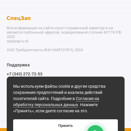
Вся информация на сайте носит справочный характер и не
является публичной офертой, определяемой статьей 437 ГК РФ,
2023
spezzap.ru ©️
ООО Трейдзапчасть ИНН 6685137815, 2024
TEL
Поддержка
WA
+7 (343) 272-72-53
Обратный звонок
TG
Мы используем файлы cookie и другие средства
620030, г. Екатеринбург, ул. Карьерная, д. 14, оф. 14.
сохранения предпочтений и анализа действий
IG
Мы в сети
посетителей сайта. Подробнее в
Согласие на
обработку персональных данных
. Нажмите
M
«Принять», если даете согласие на это.
@
Принять