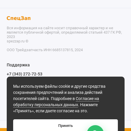
Вся информация на сайте носит справочный характер и не
является публичной офертой, определяемой статьей 437 ГК РФ,
2023
spezzap.ru ©️
ООО Трейдзапчасть ИНН 6685137815, 2024
TEL
Поддержка
WA
+7 (343) 272-72-53
Обратный звонок
TG
Мы используем файлы cookie и другие средства
620030, г. Екатеринбург, ул. Карьерная, д. 14, оф. 14.
сохранения предпочтений и анализа действий
IG
Мы в сети
посетителей сайта. Подробнее в
Согласие на
обработку персональных данных
. Нажмите
M
«Принять», если даете согласие на это.
@
Принять