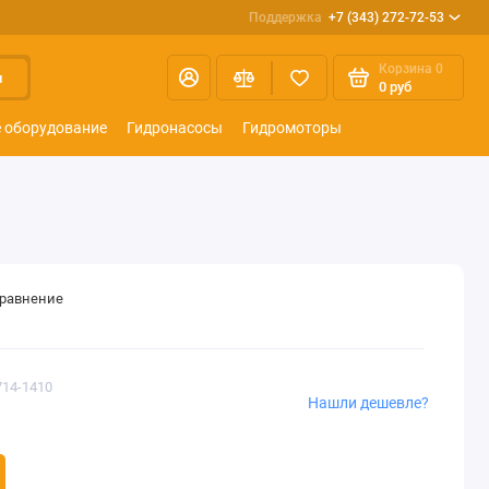
Поддержка
+7 (343) 272-72-53
Корзина
0
и
0 руб
 оборудование
Гидронасосы
Гидромоторы
сравнение
714-1410
Нашли дешевле?