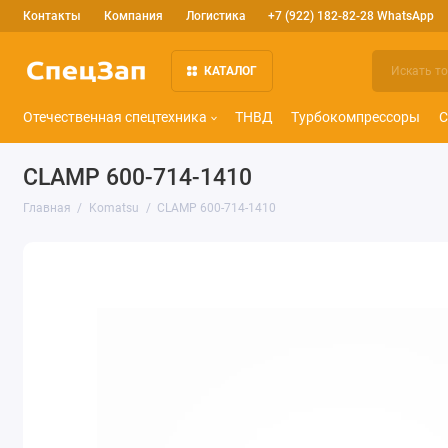
Контакты
Компания
Логистика
+7 (922) 182-82-28 WhatsApp
КАТАЛОГ
Отечественная спецтехника
ТНВД
Турбокомпрессоры
С
CLAMP 600-714-1410
Главная
Komatsu
CLAMP 600-714-1410