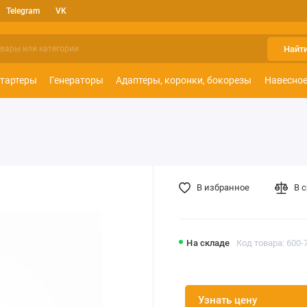
Telegram
VK
Найт
тартеры
Генераторы
Адаптеры, коронки, бокорезы
Навесное
В избранное
В 
На складе
Код товара: 600-
Узнать цену