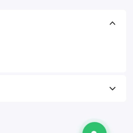
TEL
WA
TG
IG
M
@