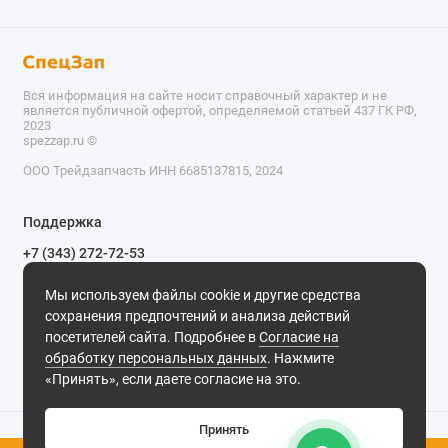
Вся информация на сайте носит справочный характер и не
является публичной офертой, определяемой статьей 437 ГК РФ,
2023
spezzap.ru ©️
ООО Трейдзапчасть ИНН 6685137815, 2024
TEL
Поддержка
WA
+7 (343) 272-72-53
Обратный звонок
TG
Мы используем файлы cookie и другие средства
620030, г. Екатеринбург, ул. Карьерная, д. 14, оф. 14.
сохранения предпочтений и анализа действий
IG
Мы в сети
посетителей сайта. Подробнее в
Согласие на
обработку персональных данных
. Нажмите
M
«Принять», если даете согласие на это.
@
Принять