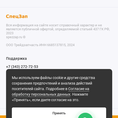
Вся информация на сайте носит справочный характер и не
является публичной офертой, определяемой статьей 437 ГК РФ,
2023
spezzap.ru ©️
ООО Трейдзапчасть ИНН 6685137815, 2024
TEL
Поддержка
WA
+7 (343) 272-72-53
Обратный звонок
TG
Мы используем файлы cookie и другие средства
620030, г. Екатеринбург, ул. Карьерная, д. 14, оф. 14.
сохранения предпочтений и анализа действий
IG
Мы в сети
посетителей сайта. Подробнее в
Согласие на
обработку персональных данных
. Нажмите
M
«Принять», если даете согласие на это.
@
Принять