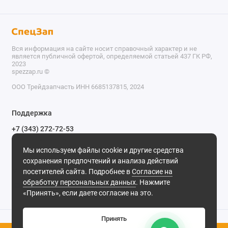
Вся информация на сайте носит справочный характер и не
является публичной офертой, определяемой статьей 437 ГК РФ,
2023
spezzap.ru ©️
ООО Трейдзапчасть ИНН 6685137815, 2024
TEL
Поддержка
WA
+7 (343) 272-72-53
Обратный звонок
TG
Мы используем файлы cookie и другие средства
620030, г. Екатеринбург, ул. Карьерная, д. 14, оф. 14.
сохранения предпочтений и анализа действий
IG
Мы в сети
посетителей сайта. Подробнее в
Согласие на
обработку персональных данных
. Нажмите
M
«Принять», если даете согласие на это.
@
Принять