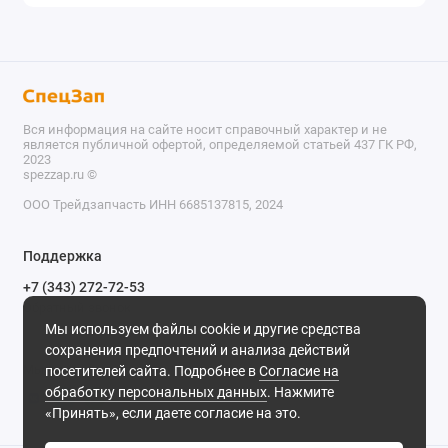
Вся информация на сайте носит справочный характер и не
является публичной офертой, определяемой статьей 437 ГК РФ,
2023
spezzap.ru ©️
ООО Трейдзапчасть ИНН 6685137815, 2024
TEL
Поддержка
WA
+7 (343) 272-72-53
Обратный звонок
TG
Мы используем файлы cookie и другие средства
620030, г. Екатеринбург, ул. Карьерная, д. 14, оф. 14.
сохранения предпочтений и анализа действий
IG
Мы в сети
посетителей сайта. Подробнее в
Согласие на
обработку персональных данных
. Нажмите
M
«Принять», если даете согласие на это.
@