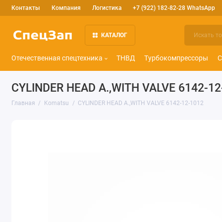
Контакты
Компания
Логистика
+7 (922) 182-82-28 WhatsApp
КАТАЛОГ
Отечественная спецтехника
ТНВД
Турбокомпрессоры
С
CYLINDER HEAD A.,WITH VALVE 6142-12
Главная
Komatsu
CYLINDER HEAD A.,WITH VALVE 6142-12-1012