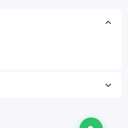
TEL
WA
TG
IG
M
@