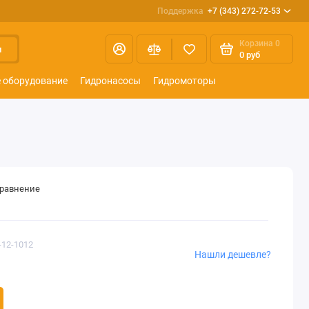
Поддержка
+7 (343) 272-72-53
Корзина
0
и
0 руб
 оборудование
Гидронасосы
Гидромоторы
сравнение
-12-1012
Нашли дешевле?