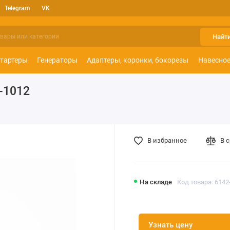
Telegram
VK
Найт
тартеры
Генераторы
Адаптеры, коронки, бокорезы
Навесное
-1012
В избранное
В 
На складе
Код товара: 6142
Узнать цену