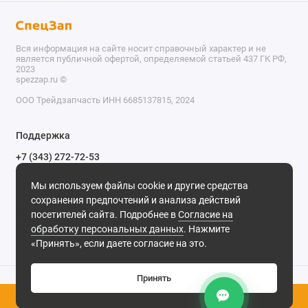
Вся информация на сайте носит справочный характер и не
является публичной офертой, определяемой статьей 437 ГК РФ,
2023
spezzap.ru ©️
ООО Трейдзапчасть ИНН 6685137815, 2024
TEL
Поддержка
WA
+7 (343) 272-72-53
Обратный звонок
TG
Мы используем файлы cookie и другие средства
620030, г. Екатеринбург, ул. Карьерная, д. 14, оф. 14.
сохранения предпочтений и анализа действий
IG
Мы в сети
посетителей сайта. Подробнее в
Согласие на
обработку персональных данных
. Нажмите
M
«Принять», если даете согласие на это.
@
Принять
0