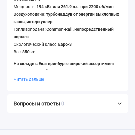
Мощность:
194 кВт или 261.9 л.с. при 2200 об/мин
Воздухоподача:
турбонаддув от энергии выхлопных
газов, интеркуллер
Топливоподача:
Common-Rail, непосредственный
впрыск
Экологический класс:
Евро-3
Вес:
850 кг
На складе в Екатеринбурге широкий ассортимент
запасных частей
на двигатели, гидравлику и ходовую
техники
Komatsu
. На все запчасти распространяется
Читать дальше
гарантия от производителя.
Наша компания работает напрямую с
Вопросы и ответы
0
производителями, позволяя предложить самые
привлекательные условия реализации запчастей для
Komatsu (Коматсу).
Наши менеджеры помогут вам подобрать нужную