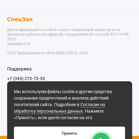
Вся информация на сайте носит справочный характер и не
является публичной офертой, определяемой статьей 437 ГК РФ,
2023
spezzap.ru ©️
ООО Трейдзапчасть ИНН 6685137815, 2024
TEL
Поддержка
WA
+7 (343) 272-72-53
Обратный звонок
TG
Мы используем файлы cookie и другие средства
620030, г. Екатеринбург, ул. Карьерная, д. 14, оф. 14.
сохранения предпочтений и анализа действий
IG
Мы в сети
посетителей сайта. Подробнее в
Согласие на
обработку персональных данных
. Нажмите
M
«Принять», если даете согласие на это.
@
Принять