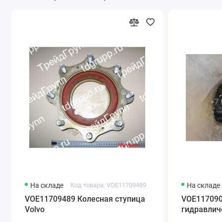
России и страны ближнего зарубежья. Звоните
нам по телефону
+7 (343) 302-08-98
На складе
Код товара: VOE11709489
На складе
VOE11709489 Колесная ступица
VOE117090
Volvo
гидравлич