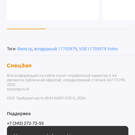
Теги:
Фильтр
,
воздушный 11703979
,
VOE11703979 Volvo
Вся информация на сайте носит справочный характер и не
является публичной офертой, определяемой статьей 437 ГК РФ,
2023
spezzap.ru ©️
ООО Трейдзапчасть ИНН 6685137815, 2024
TEL
Поддержка
WA
+7 (343) 272-72-53
Обратный звонок
TG