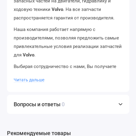
запасных частей на двигатели, гидравлику и
ходовую техники
Volvo
. На все запчасти
распространяется гарантия от производителя.
Наша компания работает напрямую с
производителями, позволяя предложить самые
привлекательные условия реализации запчастей
для
Volvo
.
Выбирая сотрудничество с нами, Вы получаете
надежного партнёра поставки запасных частей!
Читать дальше
Наши менеджеры помогут вам подобрать
нужную запчасть, а также предоставить всю
интересующую вас информацию.
Вопросы и ответы
0
Отгрузка со склада в день заказа, отправка в
регионы в течение 12 часов. Доставка до
термина ТК – бесплатно. Отправляем в города
Рекомендуемые товары