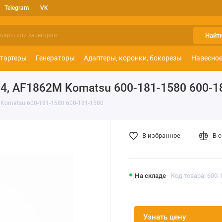
Telegram
VK
Найт
тартеры
Генераторы
Адаптеры, коронки, бокорезы
Навесное
4, AF1862M Komatsu 600-181-1580 600-1
Komatsu 600-181-1580 600-181-1580
В избранное
В 
На складе
Код товара: 600-
Узнать цену