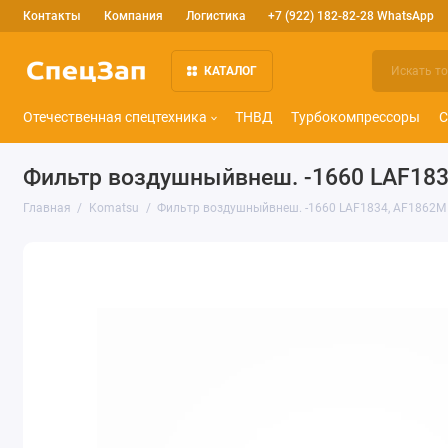
Контакты
Компания
Логистика
+7 (922) 182-82-28 WhatsApp
КАТАЛОГ
Отечественная спецтехника
ТНВД
Турбокомпрессоры
С
Фильтр воздушныйвнеш. -1660 LAF183
Главная
Komatsu
Фильтр воздушныйвнеш. -1660 LAF1834, AF1862M 