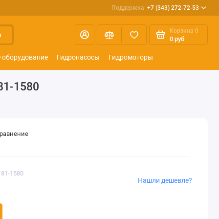
Поддержка
+7 (343) 272-72-53
Корзина
0
и
0 руб
 оборудование
Гидронасосы
Гидромоторы
81-1580
сравнение
181-1580
Нашли дешевле?