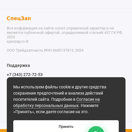
Вся информация на сайте носит справочный характер и не
является публичной офертой, определяемой статьей 437 ГК РФ,
2023
spezzap.ru ©️
ООО Трейдзапчасть ИНН 6685137815, 2024
TEL
Поддержка
WA
+7 (343) 272-72-53
Обратный звонок
TG
Мы используем файлы cookie и другие средства
620030, г. Екатеринбург, ул. Карьерная, д. 14, оф. 14.
сохранения предпочтений и анализа действий
IG
Мы в сети
посетителей сайта. Подробнее в
Согласие на
обработку персональных данных
. Нажмите
M
«Принять», если даете согласие на это.
@
Принять