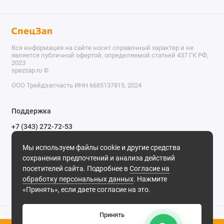
Вся информация на сайте носит справочный характер и не
является публичной офертой, определяемой статьей 437 ГК РФ,
2023
spezzap.ru ©️
ООО Трейдзапчасть ИНН 6685137815, 2024
TEL
Поддержка
WA
+7 (343) 272-72-53
Обратный звонок
TG
Мы используем файлы cookie и другие средства
620030, г. Екатеринбург, ул. Карьерная, д. 14, оф. 14.
сохранения предпочтений и анализа действий
IG
Мы в сети
посетителей сайта. Подробнее в
Согласие на
обработку персональных данных
. Нажмите
M
«Принять», если даете согласие на это.
@
Принять