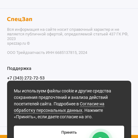
Вся информация на сайте носит справочный характер и не
является публичной офертой, определяемой статьей 437 ГК РФ,
2023
spezzap.ru ©️
ООО Трейдзапчасть ИНН 6685137815, 2024
TEL
Поддержка
WA
+7 (343) 272-72-53
Обратный звонок
TG
Мы используем файлы cookie и другие средства
620030, г. Екатеринбург, ул. Карьерная, д. 14, оф. 14.
сохранения предпочтений и анализа действий
IG
Мы в сети
посетителей сайта. Подробнее в
Согласие на
обработку персональных данных
. Нажмите
M
«Принять», если даете согласие на это.
@
Принять