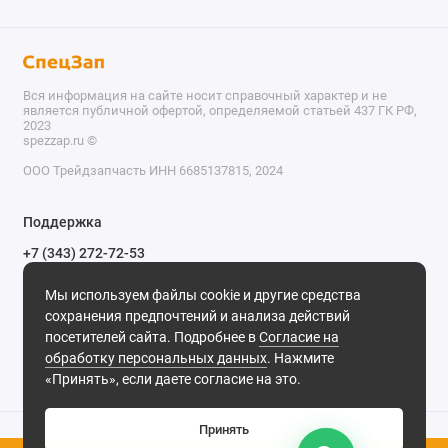
Вся информация на сайте носит справочный характер и не
является публичной офертой, определяемой статьей 437 ГК РФ,
2023
spezzap.ru ©️
ООО Трейдзапчасть ИНН 6685137815, 2024
TEL
Поддержка
WA
+7 (343) 272-72-53
Обратный звонок
TG
Мы используем файлы cookie и другие средства
620030, г. Екатеринбург, ул. Карьерная, д. 14, оф. 14.
сохранения предпочтений и анализа действий
IG
Мы в сети
посетителей сайта. Подробнее в
Согласие на
обработку персональных данных
. Нажмите
M
«Принять», если даете согласие на это.
@
Принять