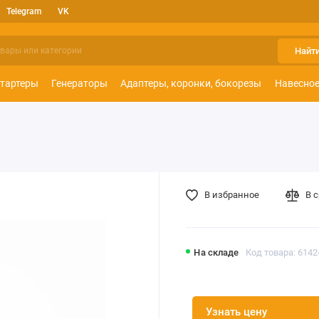
Telegram
VK
Найт
тартеры
Генераторы
Адаптеры, коронки, бокорезы
Навесное
В избранное
В 
На складе
Код товара: 6142
Узнать цену