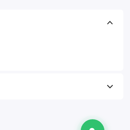
TEL
WA
TG
IG
M
@