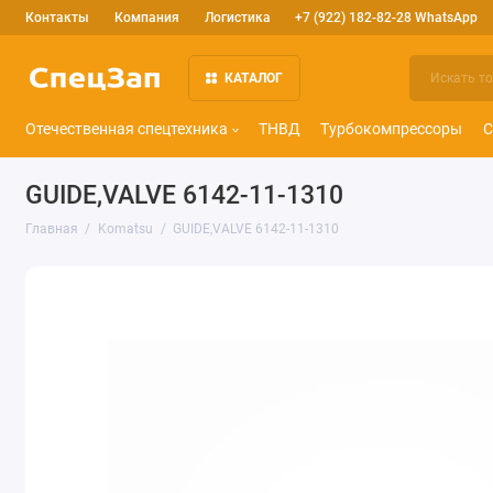
Контакты
Компания
Логистика
+7 (922) 182-82-28 WhatsApp
КАТАЛОГ
Отечественная спецтехника
ТНВД
Турбокомпрессоры
С
GUIDE,VALVE 6142-11-1310
Главная
Komatsu
GUIDE,VALVE 6142-11-1310