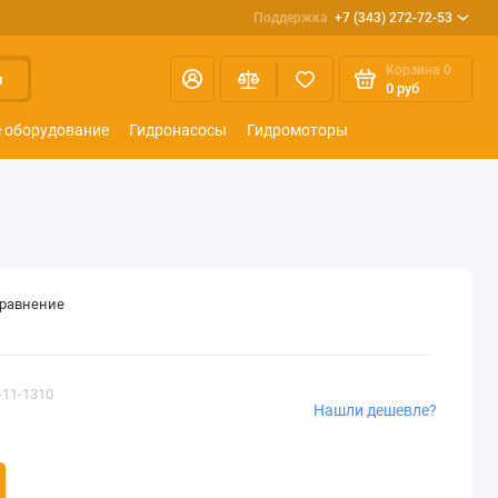
Поддержка
+7 (343) 272-72-53
Корзина
0
и
0 руб
 оборудование
Гидронасосы
Гидромоторы
сравнение
-11-1310
Нашли дешевле?