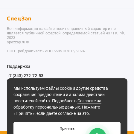
Вся информация на сайте носит справочный характер и не
является публичной офертой, определяемой статьей 437 ГК РФ,
2023
spezzap.ru ©️
ООО Трейдзапчасть ИНН 6685137815, 2024
TEL
Поддержка
WA
+7 (343) 272-72-53
Обратный звонок
TG
Мы используем файлы cookie и другие средства
620030, г. Екатеринбург, ул. Карьерная, д. 14, оф. 14.
сохранения предпочтений и анализа действий
IG
Мы в сети
посетителей сайта. Подробнее в
Согласие на
обработку персональных данных
. Нажмите
M
«Принять», если даете согласие на это.
@
Принять