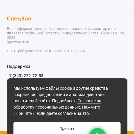
Вся информация на сайте носит справочный характер и не
является публичной офертой, определяемой статьей 437 ГК РФ,
2023
spezzap.ru ©️
ООО Трейдзапчасть ИНН 6685137815, 2024
TEL
Поддержка
WA
+7 (343) 272-72-53
Обратный звонок
TG
Мы используем файлы cookie и другие средства
620030, г. Екатеринбург, ул. Карьерная, д. 14, оф. 14.
сохранения предпочтений и анализа действий
IG
Мы в сети
посетителей сайта. Подробнее в
Согласие на
обработку персональных данных
. Нажмите
M
«Принять», если даете согласие на это.
@
Принять