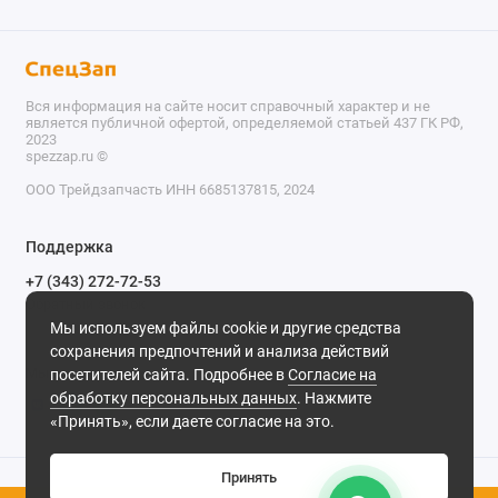
Вся информация на сайте носит справочный характер и не
является публичной офертой, определяемой статьей 437 ГК РФ,
2023
spezzap.ru ©️
ООО Трейдзапчасть ИНН 6685137815, 2024
TEL
Поддержка
WA
+7 (343) 272-72-53
Обратный звонок
TG
Мы используем файлы cookie и другие средства
620030, г. Екатеринбург, ул. Карьерная, д. 14, оф. 14.
сохранения предпочтений и анализа действий
IG
Мы в сети
посетителей сайта. Подробнее в
Согласие на
обработку персональных данных
. Нажмите
M
«Принять», если даете согласие на это.
@
Принять