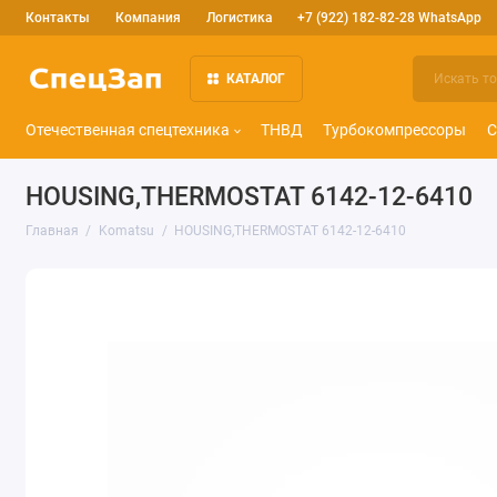
Контакты
Компания
Логистика
+7 (922) 182-82-28 WhatsApp
КАТАЛОГ
Отечественная спецтехника
ТНВД
Турбокомпрессоры
С
HOUSING,THERMOSTAT 6142-12-6410
Главная
Komatsu
HOUSING,THERMOSTAT 6142-12-6410