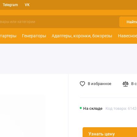
Telegram
VK
Найт
тартеры
Генераторы
Адаптеры, коронки, бокорезы
Навесное
В избранное
В 
На складе
Код товара: 6142
Узнать цену