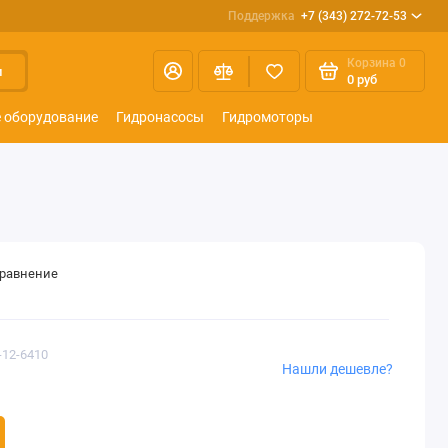
Поддержка
+7 (343) 272-72-53
Корзина
0
и
0 руб
 оборудование
Гидронасосы
Гидромоторы
сравнение
-12-6410
Нашли дешевле?