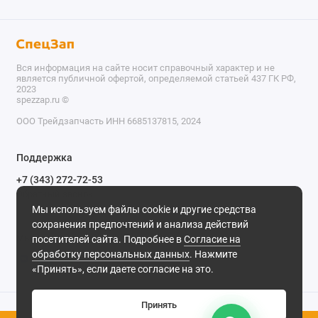
Вся информация на сайте носит справочный характер и не
является публичной офертой, определяемой статьей 437 ГК РФ,
2023
spezzap.ru ©️
ООО Трейдзапчасть ИНН 6685137815, 2024
TEL
Поддержка
WA
+7 (343) 272-72-53
Обратный звонок
TG
Мы используем файлы cookie и другие средства
620030, г. Екатеринбург, ул. Карьерная, д. 14, оф. 14.
сохранения предпочтений и анализа действий
IG
Мы в сети
посетителей сайта. Подробнее в
Согласие на
обработку персональных данных
. Нажмите
M
«Принять», если даете согласие на это.
@
Принять