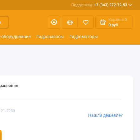
Поддержка
+7 (343) 272-72-53
Корзина
0
и
0 руб
 оборудование
Гидронасосы
Гидромоторы
сравнение
-21-2230
Нашли дешевле?