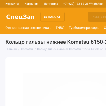
Контакты
Компания
Логистика
+7 (922) 182-82-28 WhatsApp
КАТАЛОГ
Отечественная спецтехника
ТНВД
Турбокомпрессоры
С
Кольцо гильзы нижнее Komatsu 6150-
Главная
Komatsu
Кольцо гильзы нижнее Komatsu 6150-21-2230 615