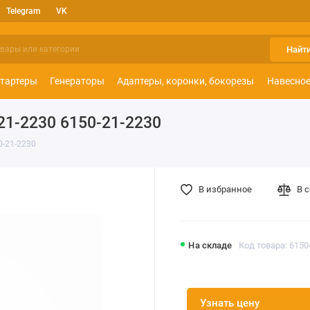
Telegram
VK
Найт
тартеры
Генераторы
Адаптеры, коронки, бокорезы
Навесное
21-2230 6150-21-2230
0-21-2230
В избранное
В 
На складе
Код товара: 6150
Узнать цену