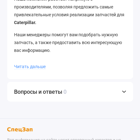
производителями, позволяя предложить самые
привлекательные условия реализации запчастей для
Caterpillar.
Наши менеджеры помогут вам подобрать нужную
запчасть, а также предоставить всю интересующую
вас информацию.
Отгрузка со склада в день заказа, отправка в
Читать дальше
регионы в течение 12 часов. Доставка до термина ТК
– бесплатно. Отправляем в города России и страны
ближнего зарубежья. Звоните нам по телефону
+7
Вопросы и ответы
0
(343) 302-08-98
Вся информация на сайте носит справочный характер и не