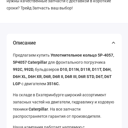
нужны качественные запчасти с доставкой в короткие
сроки? Трейд Запчасть ваш выбор!
Описание
Предлагаем купить
Уплотнительное кольцо 5P-4057,
5P4057 Caterpillar
для фронтального погрузчика
992C,
992D,
бульдозеров
D10, D11N, D11R, D11T, D6H,
D6H XL, D6H XR, D6R, D6R II, D6R III, D6R STD, D6T, D6T
LGP
с двигателем
3516C.
На складе в Екатеринбурге широкий ассортимент
запасных частей на двигатели, гидравлику и ходовую
техники
Caterpillar
. На все запчасти
распространяется гарантия от производителя.
Наша компания работает напрямую с