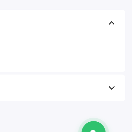
TEL
WA
TG
IG
M
@