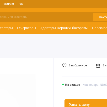
Telegram
VK
Найт
тартеры
Генераторы
Адаптеры, коронки, бокорезы
Навесное
В избранное
В 
На складе
Код товара: ND0
Узнать цену