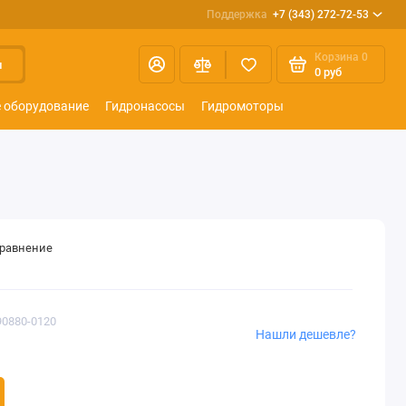
Поддержка
+7 (343) 272-72-53
Корзина
0
и
0 руб
 оборудование
Гидронасосы
Гидромоторы
сравнение
90880-0120
Нашли дешевле?