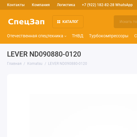
Контакты
Компания
Логистика
+7 (922) 182-82-28 WhatsApp
КАТАЛОГ
Отечественная спецтехника
ТНВД
Турбокомпрессоры
С
LEVER ND090880-0120
Главная
Komatsu
LEVER ND090880-0120