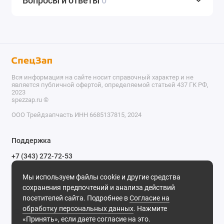
Вопросы и ответы
0
Вся информация на сайте носит справочный характер и не
является публичной офертой, определяемой статьей 437 ГК РФ,
2023
spezzap.ru ©️
ООО Трейдзапчасть ИНН 6685137815, 2024
TEL
Поддержка
WA
+7 (343) 272-72-53
Обратный звонок
TG
Мы используем файлы cookie и другие средства
620030, г. Екатеринбург, ул. Карьерная, д. 14, оф. 14.
сохранения предпочтений и анализа действий
IG
Мы в сети
посетителей сайта. Подробнее в
Согласие на
обработку персональных данных
. Нажмите
M
«Принять», если даете согласие на это.