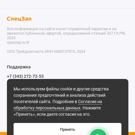
Вся информация на сайте носит справочный характер и не
является публичной офертой, определяемой статьей 437 ГК РФ,
2023
spezzap.ru ©️
ООО Трейдзапчасть ИНН 6685137815, 2024
TEL
Поддержка
WA
+7 (343) 272-72-53
Обратный звонок
TG
Мы используем файлы cookie и другие средства
620030, г. Екатеринбург, ул. Карьерная, д. 14, оф. 14.
сохранения предпочтений и анализа действий
IG
Мы в сети
посетителей сайта. Подробнее в
Согласие на
обработку персональных данных
. Нажмите
M
«Принять», если даете согласие на это.
@
Принять