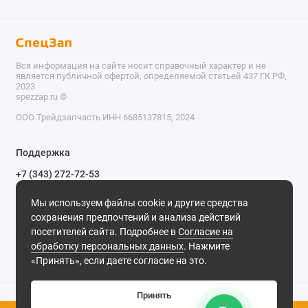
Вся информация на сайте носит справочный характер и не
является публичной офертой, определяемой статьей 437 ГК РФ,
2023
spezzap.ru ©️
ООО Трейдзапчасть ИНН 6685137815, 2024
TEL
Поддержка
WA
+7 (343) 272-72-53
Обратный звонок
TG
Мы используем файлы cookie и другие средства
620030, г. Екатеринбург, ул. Карьерная, д. 14, оф. 14.
сохранения предпочтений и анализа действий
IG
Мы в сети
посетителей сайта. Подробнее в
Согласие на
обработку персональных данных
. Нажмите
M
«Принять», если даете согласие на это.
@
Принять