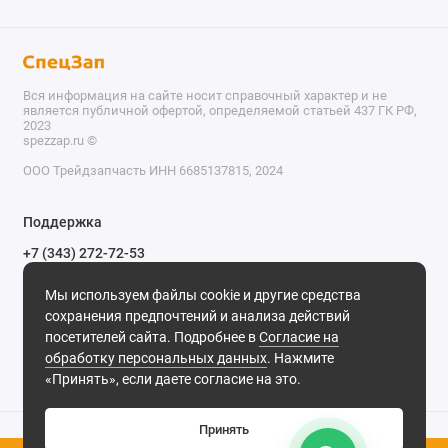
Вся информация на сайте носит справочный характер и не
является публичной офертой, определяемой статьей 437 ГК РФ,
2023
spezzap.ru ©️
ООО Трейдзапчасть ИНН 6685137815, 2024
TEL
Поддержка
WA
+7 (343) 272-72-53
Обратный звонок
TG
Мы используем файлы cookie и другие средства
620030, г. Екатеринбург, ул. Карьерная, д. 14, оф. 14.
сохранения предпочтений и анализа действий
IG
Мы в сети
посетителей сайта. Подробнее в
Согласие на
обработку персональных данных
. Нажмите
M
«Принять», если даете согласие на это.
@
Принять