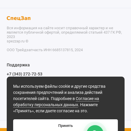
Вся информация на сайте носит справочный характер и не
является публичной офертой, определяемой статьей 437 ГК РФ,
2023
spezzap.ru ©️
ООО Трейдзапчасть ИНН 6685137815, 2024
TEL
Поддержка
WA
+7 (343) 272-72-53
Обратный звонок
TG
Мы используем файлы cookie и другие средства
620030, г. Екатеринбург, ул. Карьерная, д. 14, оф. 14.
сохранения предпочтений и анализа действий
IG
Мы в сети
посетителей сайта. Подробнее в
Согласие на
обработку персональных данных
. Нажмите
M
«Принять», если даете согласие на это.
@
Принять