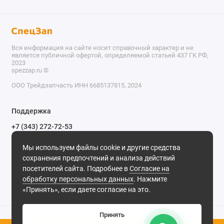
Вся информация на сайте носит справочный характер и не
является публичной офертой, определяемой статьей 437 ГК РФ,
2023
spezzap.ru ©️
ООО Трейдзапчасть ИНН 6685137815, 2024
TEL
Поддержка
WA
+7 (343) 272-72-53
Обратный звонок
TG
Мы используем файлы cookie и другие средства
620030, г. Екатеринбург, ул. Карьерная, д. 14, оф. 14.
сохранения предпочтений и анализа действий
IG
Мы в сети
посетителей сайта. Подробнее в
Согласие на
обработку персональных данных
. Нажмите
M
«Принять», если даете согласие на это.
@
Принять