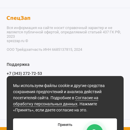
Вся информация на сайте носит справочный характер и не
является публичной офертой, определяемой статьей 437 ГК РФ,
2023
spezzap.ru ©️
ООО Трейдзапчасть ИНН 6685137815, 2024
TEL
Поддержка
WA
+7 (343) 272-72-53
Обратный звонок
TG
Мы используем файлы cookie и другие средства
620030, г. Екатеринбург, ул. Карьерная, д. 14, оф. 14.
сохранения предпочтений и анализа действий
IG
Мы в сети
посетителей сайта. Подробнее в
Согласие на
обработку персональных данных
. Нажмите
M
«Принять», если даете согласие на это.
@
Принять