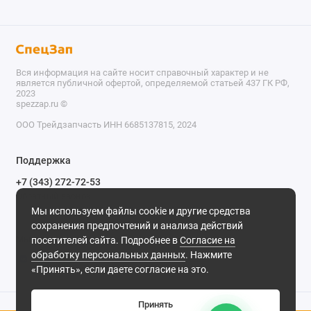
Вся информация на сайте носит справочный характер и не
является публичной офертой, определяемой статьей 437 ГК РФ,
2023
spezzap.ru ©️
ООО Трейдзапчасть ИНН 6685137815, 2024
TEL
Поддержка
WA
+7 (343) 272-72-53
Обратный звонок
TG
Мы используем файлы cookie и другие средства
620030, г. Екатеринбург, ул. Карьерная, д. 14, оф. 14.
сохранения предпочтений и анализа действий
IG
Мы в сети
посетителей сайта. Подробнее в
Согласие на
обработку персональных данных
. Нажмите
M
«Принять», если даете согласие на это.
@
Принять