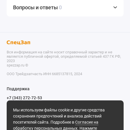
Вопросы и ответы
0
Вся информация на сайте носит справочный характер и не
является публичной офертой, определяемой статьей 437 ГК РФ,
2023
spezzap.ru ©️
ООО Трейдзапчасть ИНН 6685137815, 2024
TEL
Поддержка
WA
+7 (343) 272-72-53
Обратный звонок
TG
Мы используем файлы cookie и другие средства
620030, г. Екатеринбург, ул. Карьерная, д. 14, оф. 14.
сохранения предпочтений и анализа действий
IG
Мы в сети
посетителей сайта. Подробнее в
Согласие на
обработку персональных данных
. Нажмите