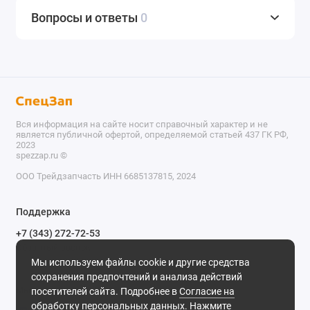
Вопросы и ответы
0
Вся информация на сайте носит справочный характер и не
является публичной офертой, определяемой статьей 437 ГК РФ,
2023
spezzap.ru ©️
ООО Трейдзапчасть ИНН 6685137815, 2024
TEL
Поддержка
WA
+7 (343) 272-72-53
Обратный звонок
TG
Мы используем файлы cookie и другие средства
620030, г. Екатеринбург, ул. Карьерная, д. 14, оф. 14.
сохранения предпочтений и анализа действий
IG
Мы в сети
посетителей сайта. Подробнее в
Согласие на
обработку персональных данных
. Нажмите