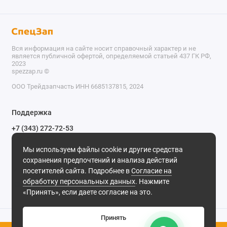
Вся информация на сайте носит справочный характер и не
является публичной офертой, определяемой статьей 437 ГК РФ,
2023
spezzap.ru ©️
ООО Трейдзапчасть ИНН 6685137815, 2024
TEL
Поддержка
WA
+7 (343) 272-72-53
Обратный звонок
TG
Мы используем файлы cookie и другие средства
620030, г. Екатеринбург, ул. Карьерная, д. 14, оф. 14.
сохранения предпочтений и анализа действий
IG
Мы в сети
посетителей сайта. Подробнее в
Согласие на
обработку персональных данных
. Нажмите
M
«Принять», если даете согласие на это.
@
Принять