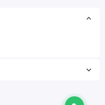
TEL
WA
TG
IG
M
@