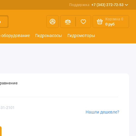
Поддержка
+7 (343) 272-72-53
Корзина
0
и
0 руб
 оборудование
Гидронасосы
Гидромоторы
сравнение
-31-2101
Нашли дешевле?