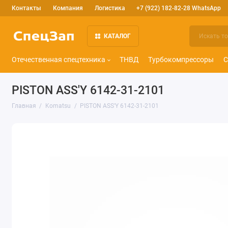
Контакты
Компания
Логистика
+7 (922) 182-82-28 WhatsApp
КАТАЛОГ
Отечественная спецтехника
ТНВД
Турбокомпрессоры
С
PISTON ASS'Y 6142-31-2101
Главная
Komatsu
PISTON ASS'Y 6142-31-2101