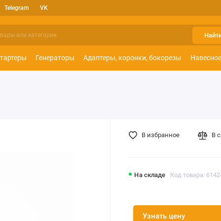
Telegram
VK
Найт
тартеры
Генераторы
Адаптеры, коронки, бокорезы
Навесное
В избранное
В 
На складе
Код товара: 6142
Узнать цену