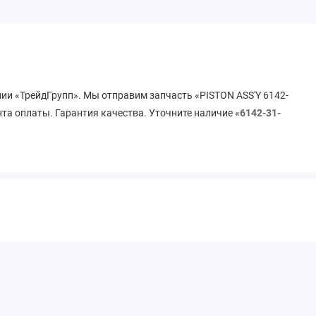
нии «ТрейдГрупп». Мы отправим запчасть «PISTON ASS'Y 6142-
нта оплаты. Гарантия качества. Уточните наличие «
6142-31-