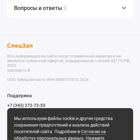
Вопросы и ответы
0
Вся информация на сайте носит справочный характер и не
является публичной офертой, определяемой статьей 437 ГК РФ,
2023
spezzap.ru ©️
ООО Трейдзапчасть ИНН 6685137815, 2024
TEL
Поддержка
WA
+7 (343) 272-72-53
Обратный звонок
TG
Мы используем файлы cookie и другие средства
620030, г. Екатеринбург, ул. Карьерная, д. 14, оф. 14.
сохранения предпочтений и анализа действий
IG
Мы в сети
посетителей сайта. Подробнее в
Согласие на
обработку персональных данных
. Нажмите