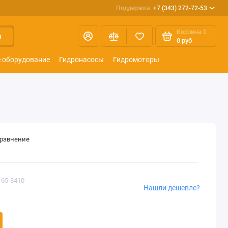
Поддержка
+7 (343) 272-72-53
Корзина
0
и
0 руб
 оборудование
Гидронасосы
Гидромоторы
сравнение
-65-3410
Нашли дешевле?