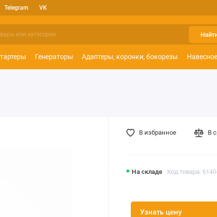
Telegram
VK
Найт
тартеры
Генераторы
Адаптеры, коронки, бокорезы
Навесное
В избранное
В 
На складе
Код товара: 6140
Узнать цену