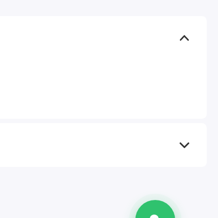
TEL
WA
TG
IG
M
@