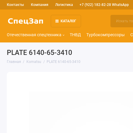
Контакты
Компания
Логистика
+7 (922) 182-82-28 WhatsApp
КАТАЛОГ
Отечественная спецтехника
ТНВД
Турбокомпрессоры
С
PLATE 6140-65-3410
Главная
Komatsu
PLATE 6140-65-3410