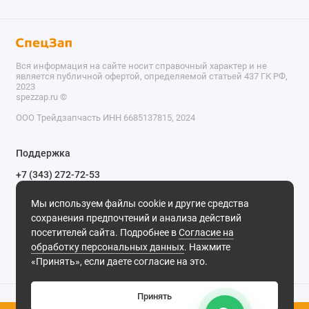
Вся информация на сайте носит справочный характер и не
является публичной офертой, определяемой статьей 437 ГК РФ,
2023
spezzap.ru ©️
ООО Трейдзапчасть ИНН 6685137815, 2024
TEL
Поддержка
WA
+7 (343) 272-72-53
Обратный звонок
TG
Мы используем файлы cookie и другие средства
620030, г. Екатеринбург, ул. Карьерная, д. 14, оф. 14.
сохранения предпочтений и анализа действий
IG
Мы в сети
посетителей сайта. Подробнее в
Согласие на
обработку персональных данных
. Нажмите
M
«Принять», если даете согласие на это.
@
Принять