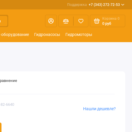
Поддержка
+7 (343) 272-72-53
Корзина
0
и
0 руб
 оборудование
Гидронасосы
Гидромоторы
сравнение
-82-6640
Нашли дешевле?