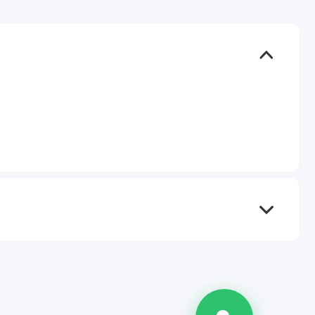
TEL
WA
TG
IG
M
@