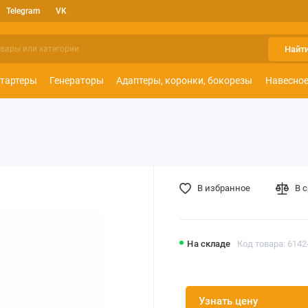
Telegram
VK
Найт
тартеры
Генераторы
Адаптеры, коронки, бокорезы
Навесное
В избранное
В 
На складе
Код товара: 6142
Узнать цену