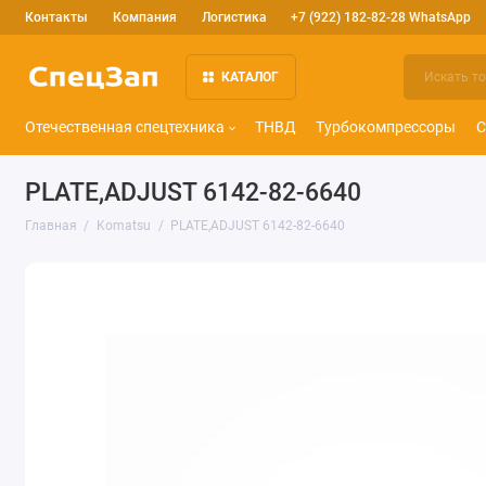
Контакты
Компания
Логистика
+7 (922) 182-82-28 WhatsApp
КАТАЛОГ
Отечественная спецтехника
ТНВД
Турбокомпрессоры
С
PLATE,ADJUST 6142-82-6640
Главная
Komatsu
PLATE,ADJUST 6142-82-6640