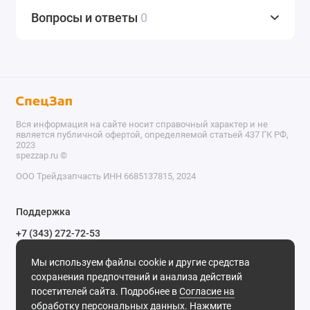
Вопросы и ответы
0
Вся информация на сайте носит справочный характер и не
является публичной офертой, определяемой статьей 437 ГК РФ,
2023
spezzap.ru ©️
ООО Трейдзапчасть ИНН 6685137815, 2024
TEL
Поддержка
WA
+7 (343) 272-72-53
Обратный звонок
TG
Мы используем файлы cookie и другие средства
620030, г. Екатеринбург, ул. Карьерная, д. 14, оф. 14.
сохранения предпочтений и анализа действий
IG
Мы в сети
посетителей сайта. Подробнее в
Согласие на
обработку персональных данных
. Нажмите