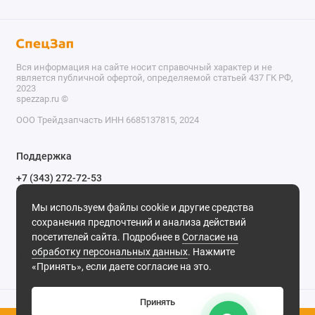
Вся информация на сайте носит справочный характер и не
является публичной офертой, определяемой статьей 437 ГК РФ,
2023
spezzap.ru ©️
ООО Трейдзапчасть ИНН 6685137815, 2024
TEL
Поддержка
WA
+7 (343) 272-72-53
Обратный звонок
TG
Мы используем файлы cookie и другие средства
620030, г. Екатеринбург, ул. Карьерная, д. 14, оф. 14.
сохранения предпочтений и анализа действий
IG
Мы в сети
посетителей сайта. Подробнее в
Согласие на
обработку персональных данных
. Нажмите
M
«Принять», если даете согласие на это.
@
Принять