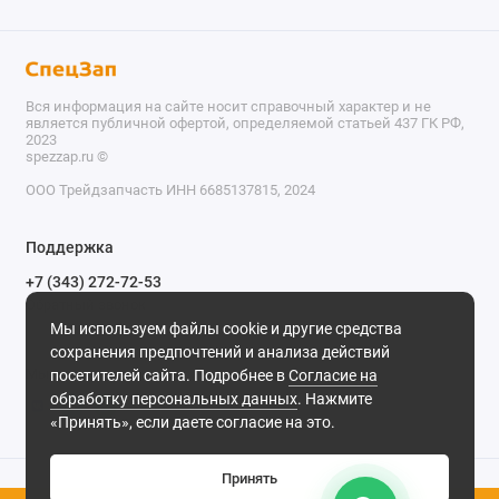
Вся информация на сайте носит справочный характер и не
является публичной офертой, определяемой статьей 437 ГК РФ,
2023
spezzap.ru ©️
ООО Трейдзапчасть ИНН 6685137815, 2024
TEL
Поддержка
WA
+7 (343) 272-72-53
Обратный звонок
TG
Мы используем файлы cookie и другие средства
620030, г. Екатеринбург, ул. Карьерная, д. 14, оф. 14.
сохранения предпочтений и анализа действий
IG
Мы в сети
посетителей сайта. Подробнее в
Согласие на
обработку персональных данных
. Нажмите
M
«Принять», если даете согласие на это.
@
Принять