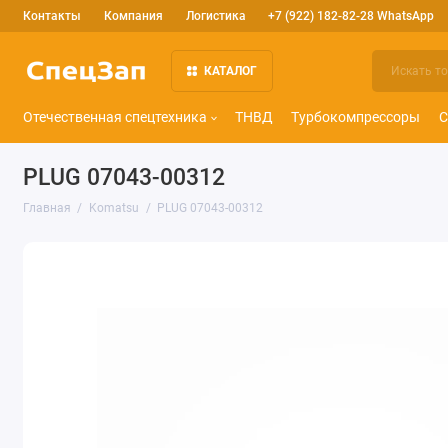
Контакты
Компания
Логистика
+7 (922) 182-82-28 WhatsApp
КАТАЛОГ
Отечественная спецтехника
ТНВД
Турбокомпрессоры
С
PLUG 07043-00312
Главная
Komatsu
PLUG 07043-00312