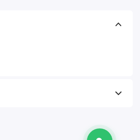
TEL
WA
TG
IG
M
@