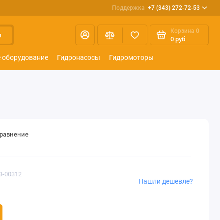
Поддержка
+7 (343) 272-72-53
Корзина
0
и
0 руб
 оборудование
Гидронасосы
Гидромоторы
сравнение
3-00312
Нашли дешевле?