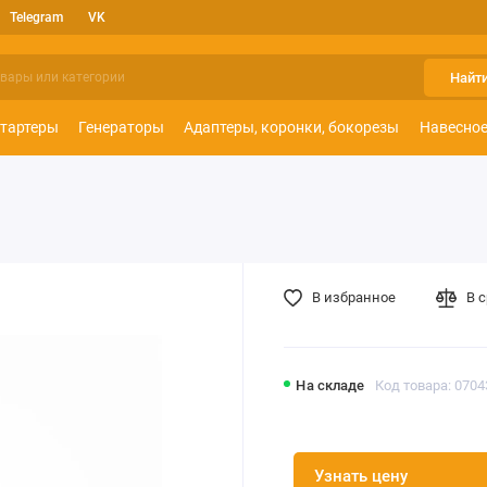
Telegram
VK
Найт
тартеры
Генераторы
Адаптеры, коронки, бокорезы
Навесное
В избранное
В 
На складе
Код товара: 0704
Узнать цену