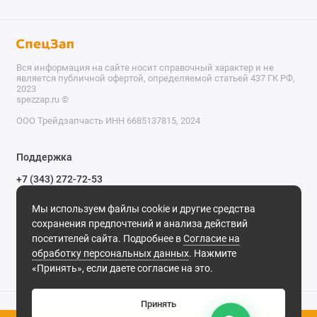
Вся информация на сайте носит справочный характер и не
является публичной офертой, определяемой статьей 437 ГК РФ,
2023
spezzap.ru ©️
ООО Трейдзапчасть ИНН 6685137815, 2024
TEL
Поддержка
WA
+7 (343) 272-72-53
Обратный звонок
TG
Мы используем файлы cookie и другие средства
620030, г. Екатеринбург, ул. Карьерная, д. 14, оф. 14.
сохранения предпочтений и анализа действий
IG
Мы в сети
посетителей сайта. Подробнее в
Согласие на
обработку персональных данных
. Нажмите
M
«Принять», если даете согласие на это.
@
Принять