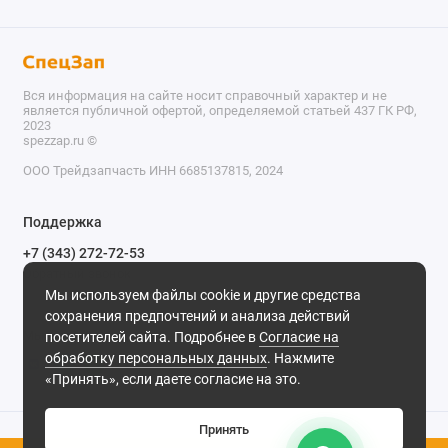
Вся информация на сайте носит справочный характер и не
является публичной офертой, определяемой статьей 437 ГК РФ,
2023
spezzap.ru ©️
ООО Трейдзапчасть ИНН 6685137815, 2024
TEL
Поддержка
WA
+7 (343) 272-72-53
Обратный звонок
TG
Мы используем файлы cookie и другие средства
620030, г. Екатеринбург, ул. Карьерная, д. 14, оф. 14.
сохранения предпочтений и анализа действий
IG
Мы в сети
посетителей сайта. Подробнее в
Согласие на
обработку персональных данных
. Нажмите
M
«Принять», если даете согласие на это.
@
Принять