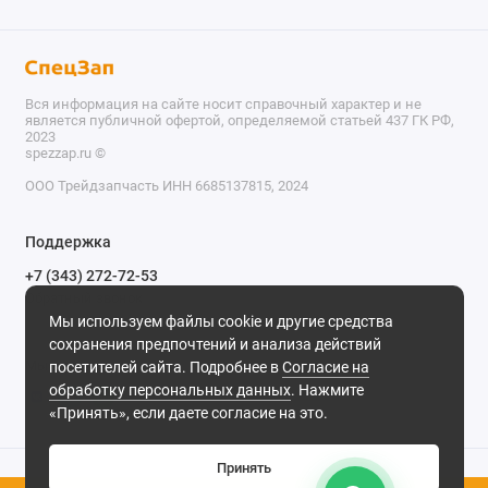
Вся информация на сайте носит справочный характер и не
является публичной офертой, определяемой статьей 437 ГК РФ,
2023
spezzap.ru ©️
ООО Трейдзапчасть ИНН 6685137815, 2024
TEL
Поддержка
WA
+7 (343) 272-72-53
Обратный звонок
TG
Мы используем файлы cookie и другие средства
620030, г. Екатеринбург, ул. Карьерная, д. 14, оф. 14.
сохранения предпочтений и анализа действий
IG
Мы в сети
посетителей сайта. Подробнее в
Согласие на
обработку персональных данных
. Нажмите
M
«Принять», если даете согласие на это.
@
Принять